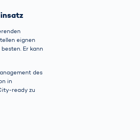
insatz
ierenden
ellen eignen
besten. Er kann
 Management des
on in
City-ready zu