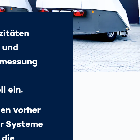
greiches
audit
nden!
y Traffic
zitäten
tfreundliche
n und
ehrsüberwachung
smessung
 ein.
en vorher
er Systeme
 die