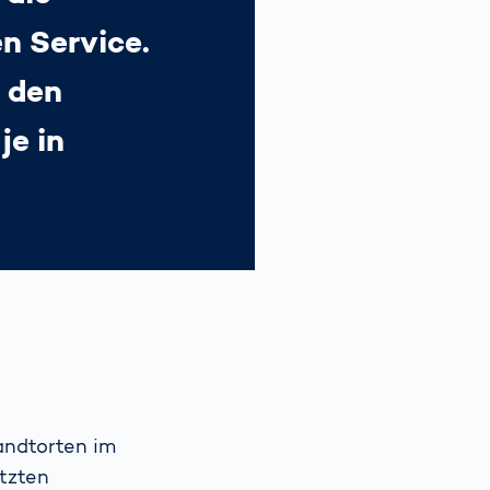
n Service.
m den
je in
andtorten im
etzten