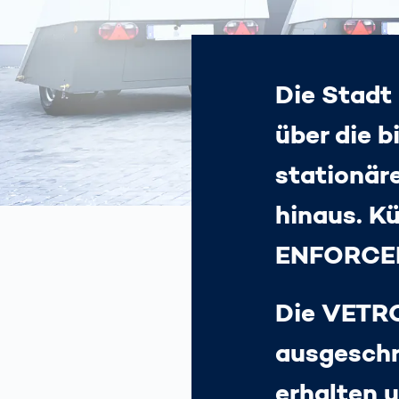
Die Stadt
über die 
stationär
hinaus. Kü
ENFORCEME
Die VETRO
ausgeschr
erhalten 