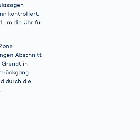
lässigen
 kontrolliert.
d um die Uhr für
-Zone
langen Abschnitt
 Grendt in
rmrückgang
rd durch die
.