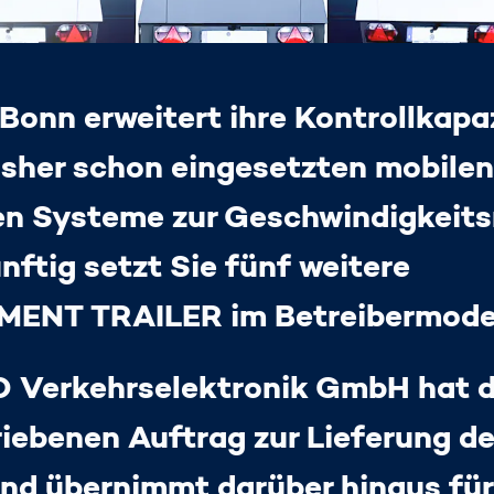
Mehrfach
Erfol
zertifiziert
Nach
besta
Simpl
 Bonn erweitert ihre Kontrollkapa
Umwel
bisher schon eingesetzten mobile
Verk
en Systeme zur Geschwindigkeit
nftig setzt Sie fünf weitere
NT TRAILER im Betreibermodell
 Verkehrselektronik GmbH hat d
iebenen Auftrag zur Lieferung d
und übernimmt darüber hinaus für