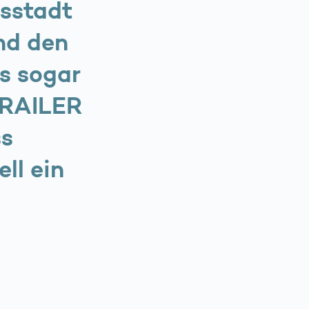
esstadt
nd den
s sogar
TRAILER
ss
ll ein